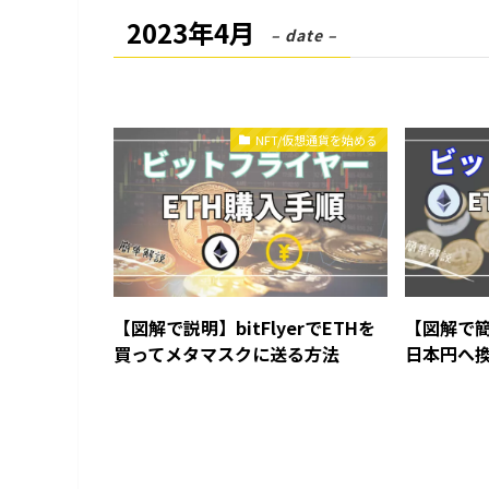
2023年4月
– date –
NFT/仮想通貨を始める
【図解で説明】bitFlyerでETHを
【図解で簡単
買ってメタマスクに送る方法
日本円へ