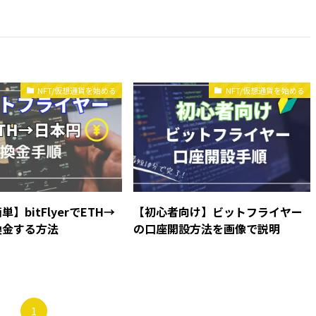
NFT/仮想通貨を始める
NFT/仮想通貨を始める
】bitFlyerでETH→
【初心者向け】ビットフライヤー
換金する方法
の口座開設方法を画像で説明
1