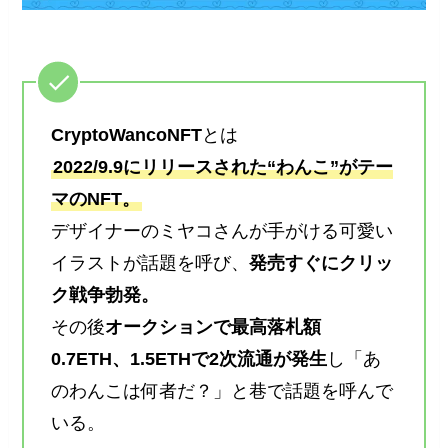
CryptoWancoNFT
とは
2022/9.9にリリースされた“わんこ”がテー
マのNFT。
デザイナーのミヤコさんが手がける可愛い
イラストが話題を呼び、
発売すぐにクリッ
ク戦争勃発。
その後
オークションで最高落札額
0.7ETH、1.5ETHで2次流通が発生
し「あ
のわんこは何者だ？」と巷で話題を呼んで
いる。