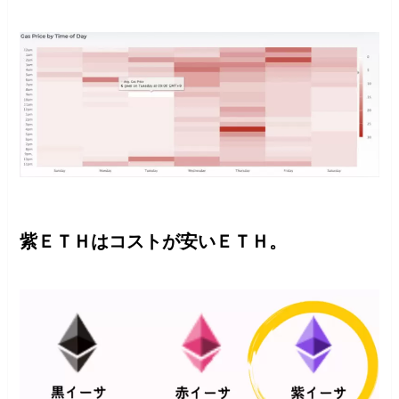
紫ＥＴＨはコストが安いＥＴＨ。