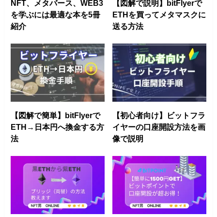
NFT、メタバース、WEB3
【図解で説明】bitFlyerで
を学ぶには最適な本を5冊
ETHを買ってメタマスクに
紹介
送る方法
【図解で簡単】bitFlyerで
【初心者向け】ビットフラ
ETH→日本円へ換金する方
イヤーの口座開設方法を画
法
像で説明