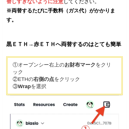
替しすぎないように注意
してください。
※両替するたびに手数料（ガス代）がかかりま
す。
黒ＥＴＨ→赤ＥＴＨへ両替するのはとても簡単
①オープンシー右上の
お財布マーク
をクリ
ック
②ETHの
右側の点
をクリック
③
Wrap
を選択